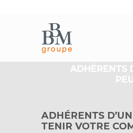
Aller
au
ADHÉRENTS D
contenu
PEU
ADHÉRENTS D’UN 
TENIR VOTRE COM