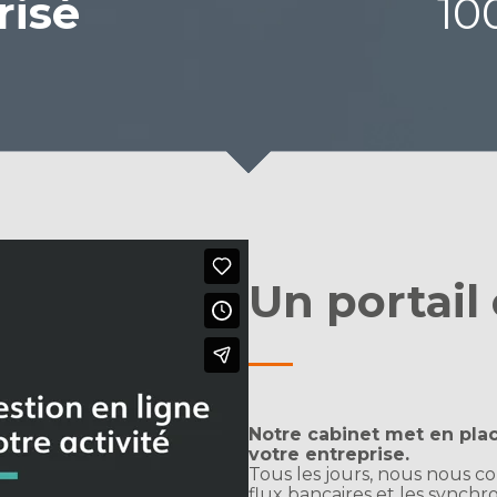
risé
1
Un portail 
Notre cabinet met en pla
votre entreprise.
Tous les jours, nous nous c
flux bancaires et les synchr