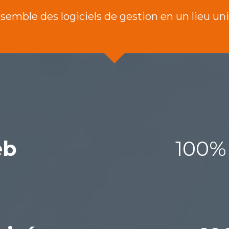
nsemble des logiciels de gestion en un lieu un
b
100