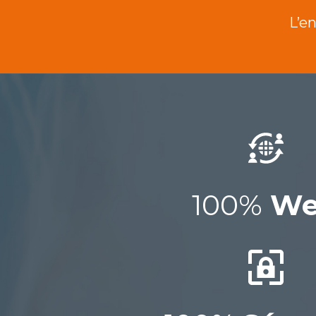
L’e
100%
We