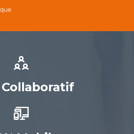
ique
%
Collaboratif