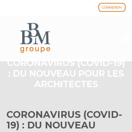
CONNEXION
Aller
au
contenu
CORONAVIRUS (COVID-19)
: DU NOUVEAU POUR LES
ARCHITECTES
CORONAVIRUS (COVID-
19) : DU NOUVEAU