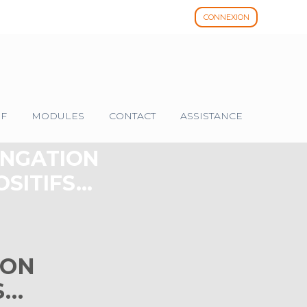
CONNEXION
IF
MODULES
CONTACT
ASSISTANCE
ONGATION
OSITIFS…
ION
S…