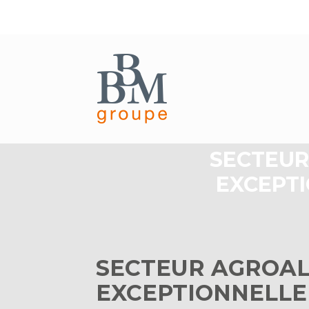
Aller
au
SECTEUR
contenu
EXCEPTI
SECTEUR AGROAL
EXCEPTIONNELLE 