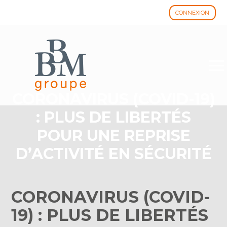
CONNEXION
Aller
au
contenu
CORONAVIRUS (COVID-19)
: PLUS DE LIBERTÉS
POUR UNE REPRISE
D’ACTIVITÉ EN SÉCURITÉ
CORONAVIRUS (COVID-
19) : PLUS DE LIBERTÉS