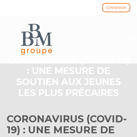
CONNEXION
Aller
au
contenu
CORONAVIRUS (COVID-19)
: UNE MESURE DE
SOUTIEN AUX JEUNES
LES PLUS PRÉCAIRES
CORONAVIRUS (COVID-
19) : UNE MESURE DE