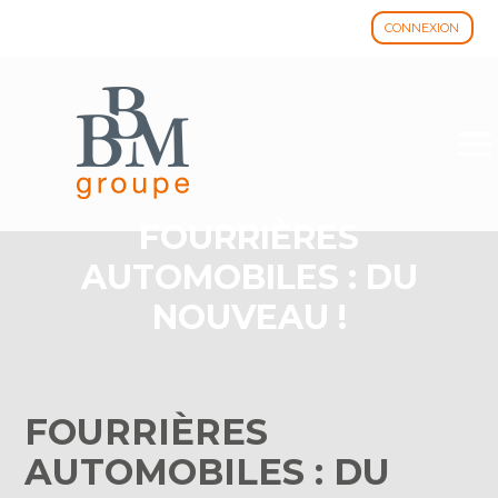
CONNEXION
Aller
au
contenu
FOURRIÈRES
AUTOMOBILES : DU
NOUVEAU !
FOURRIÈRES
AUTOMOBILES : DU