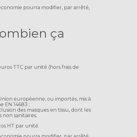
économie pourra modifier, par arrêté,
 combien ça
uros TTC par unité (hors frais de
Union européenne, ou importés, mis à
e EN 14683 ;
clusion des masques en tissu, dont les
non sanitaires.
os HT par unité.
économie pourra modifier, par arrêté,