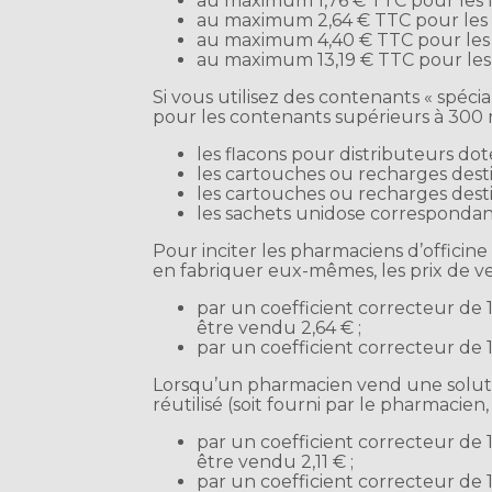
au maximum 1,76 € TTC pour les fla
au maximum 2,64 € TTC pour les fla
au maximum 4,40 € TTC pour les fla
au maximum 13,19 € TTC pour les fl
Si vous utilisez des contenants « spéci
pour les contenants supérieurs à 300 ml
les flacons pour distributeurs do
les cartouches ou recharges desti
les cartouches ou recharges destin
les sachets unidose correspondant
Pour inciter les pharmaciens d’officine
en fabriquer eux-mêmes, les prix de ve
par un coefficient correcteur de 
être vendu 2,64 € ;
par un coefficient correcteur de 1
Lorsqu’un pharmacien vend une solutio
réutilisé (soit fourni par le pharmacien,
par un coefficient correcteur de 
être vendu 2,11 € ;
par un coefficient correcteur de 1