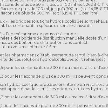
cons de 50 ml au plus (soit 35,17 € TTC par litre) ;
cons de plus de 50 ml, jusqu’à 100 ml (soit 26,38 € TTC p
cons de plus de 100 ml, jusqu’à 300 ml (soit 14,68 € TTC 
acons de plus de 300 ml (soit 13,19 € TTC par litre).
aux », les prix des solutions hydroalcooliques sont rehaus
. Les contenants « spéciaux » sont les suivants :
tés d’un mécanisme de poussoir à coude ;
nées à des boîtiers de distribution manuelle dotés d’un 
és à des boîtiers de distribution sans contact.
 à un volume inférieur à 5 ml.
 et les pharmaciens d’établissement de santé (c’est-à-dir
nte de ces solutions hydroalcooliques sont rehaussés :
1,5 pour les contenants de 300 ml ou moins : à titre d’e
,3 pour les flacons de plus de 300 ml : ils peuvent donc 
n hydroalcoolique préparée en interne en vrac, c’est-à
 soit apporté par le client), les prix des solutions hydroa
1,2 pour les contenants de 300 ml ou moins : à titre d’e
,1 pour les flacons de plus de 300 ml : ils peuvent donc ê