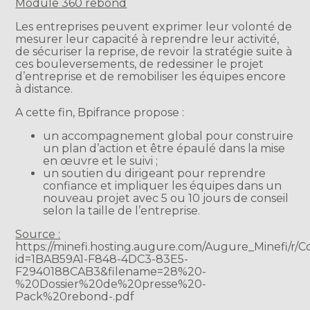
Module 360 rebond
Les entreprises peuvent exprimer leur volonté de
mesurer leur capacité à reprendre leur activité,
de sécuriser la reprise, de revoir la stratégie suite à
ces bouleversements, de redessiner le projet
d’entreprise et de remobiliser les équipes encore
à distance.
A cette fin, Bpifrance propose :
un accompagnement global pour construire
un plan d’action et être épaulé dans la mise
en œuvre et le suivi ;
un soutien du dirigeant pour reprendre
confiance et impliquer les équipes dans un
nouveau projet avec 5 ou 10 jours de conseil
selon la taille de l’entreprise.
Source :
https://minefi.hosting.augure.com/Augure_Minefi/
id=1BAB59A1-F848-4DC3-83E5-
F2940188CAB3&filename=28%20-
%20Dossier%20de%20presse%20-
Pack%20rebond-.pdf