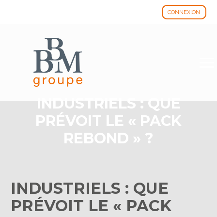
CONNEXION
Aller
au
contenu
INDUSTRIELS : QUE
PRÉVOIT LE « PACK
REBOND » ?
INDUSTRIELS : QUE
PRÉVOIT LE « PACK