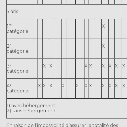
5 ans
re
1
X
catégorie
e
2
X
catégorie
e
3
X
X
X
X
X
X
X
X
catégorie
e
4
X
X
X
X
X
X
X
X
X
X
X
catégorie
1) avec hébergement
2) sans hébergement
En raison de l’impossibilité d’assurer la totalité des