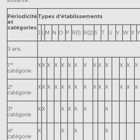
suivante :
Périodicité
Types d’établissements
et
catégories
J
L
M
N
O
P
R(1)
R(2)
S
T
U
V
W
X
3 ans
re
1
X
X
X
X
X
X
X
X
X
X
X
X
X
X
catégorie
e
2
X
X
X
X
X
X
X
X
X
X
X
X
X
X
catégorie
e
3
X
X
X
X
X
X
X
catégorie
e
4
X
X
X
X
catégorie