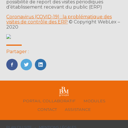
possibilité de report des visites périodiques
d’établissement recevant du public (ERP)
Coronavirus (COVID-19) : la problématique des
visites de contrôle des ERP
© Copyright WebLex –
2020
Partager :
FaceBook
Twitter
LinkedIn
Footer
PORTAIL COLLABORATIF
MODULES
Principale
CONTACT
ASSISTANCE
Footer
PLAN DU SITE
MENTIONS LÉGALES