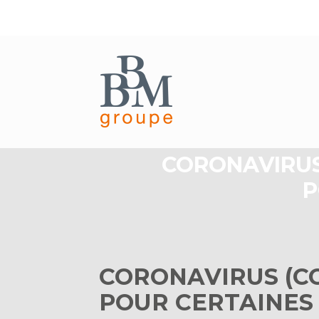
Aller
au
CORONAVIRUS 
contenu
P
CORONAVIRUS (CO
POUR CERTAINES