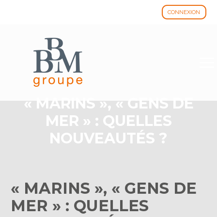
CONNEXION
Aller
au
contenu
« MARINS », « GENS DE
MER » : QUELLES
NOUVEAUTÉS ?
« MARINS », « GENS DE
MER » : QUELLES