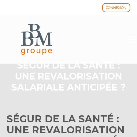
CONNEXION
Aller
au
contenu
SÉGUR DE LA SANTÉ :
UNE REVALORISATION
SALARIALE ANTICIPÉE ?
SÉGUR DE LA SANTÉ :
UNE REVALORISATION