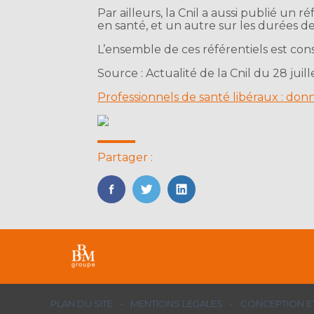
Par ailleurs, la Cnil a aussi publié u
en santé, et un autre sur les durées d
L’ensemble de ces référentiels est consu
Source : Actualité de la Cnil du 28 juil
Professionnels de santé libéraux : do
Partager :
FaceBook
Twitter
LinkedIn
Footer
PLAN DU SITE
MENTIONS LÉGALES
CONCEPTION ET