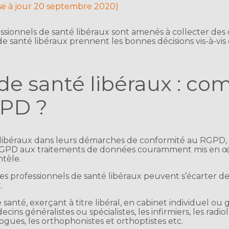
se à jour 20 septembre 2020)
ofessionnels de santé libéraux sont amenés à collecter d
e santé libéraux prennent les bonnes décisions vis-à-vis 
 de santé libéraux : c
GPD ?
 libéraux dans leurs démarches de conformité au RGPD, l
 RGPD aux traitements de données couramment mis en œu
ntèle.
 les professionnels de santé libéraux peuvent s’écarter de
.
de santé, exerçant à titre libéral, en cabinet individuel 
ins généralistes ou spécialistes, les infirmiers, les radi
gues, les orthophonistes et orthoptistes etc.