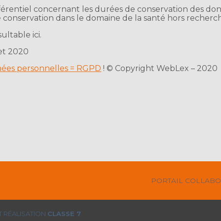
n référentiel concernant les durées de conservation des 
e conservation dans le domaine de la santé hors recherc
ltable ici.
let 2020
nnées personnelles = RGPD
! © Copyright WebLex – 2020
Footer
PORTAIL COLLABO
Principale
 RÉALISATION
CLASSE 7