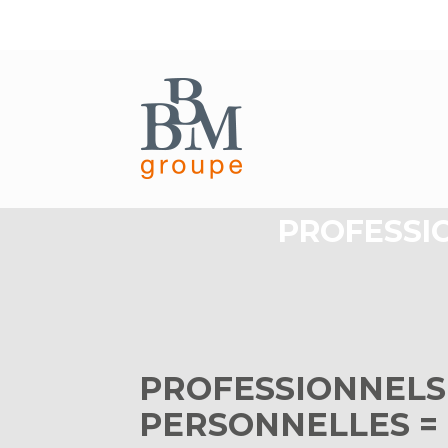
Aller
au
PROFESSIO
contenu
PROFESSIONNELS
PERSONNELLES = 