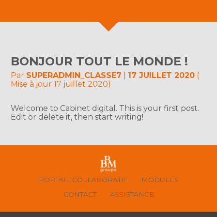
BONJOUR TOUT LE MONDE !
Par
SUPERADMIN_CLASSE7
|
17 JUILLET 2020
(
Mise à jour 17 juillet 2020)
Welcome to Cabinet digital. This is your first post.
Edit or delete it, then start writing!
Footer
PORTAIL COLLABORATIF
MODULES
Principale
CONTACT
ASSISTANCE