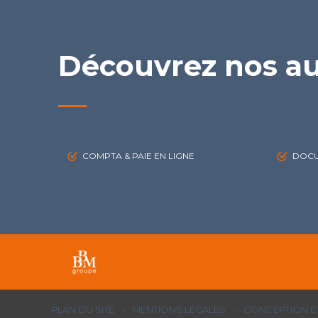
Découvrez nos au
COMPTA & PAIE EN LIGNE
DOCU
Footer
PLAN DU SITE
MENTIONS LÉGALES
CONCEPTION ET