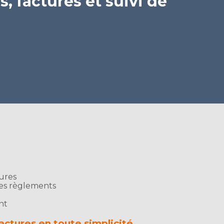
, factures et suivi de
tures
des règlements
ent
actures en toute simplicité…