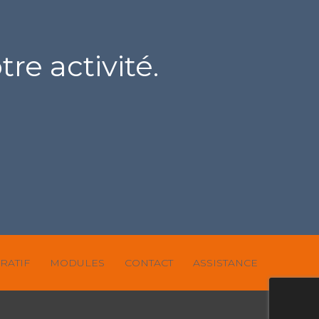
re activité.
RATIF
MODULES
CONTACT
ASSISTANCE