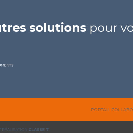
tres solutions
pour vot
MENTS
Footer
PORTAIL COLLABO
Principale
 RÉALISATION
CLASSE 7