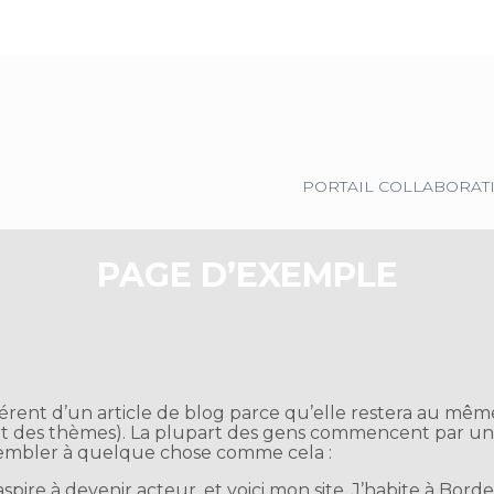
Principal
PORTAIL COLLABORAT
PAGE D’EXEMPLE
férent d’un article de blog parce qu’elle restera au même
part des thèmes). La plupart des gens commencent par un
essembler à quelque chose comme cela :
spire à devenir acteur, et voici mon site. J’habite à Borde