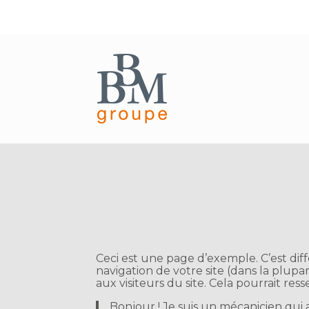
Aller
au
contenu
Ceci est une page d’exemple. C’est dif
navigation de votre site (dans la plu
aux visiteurs du site. Cela pourrait r
Bonjour ! Je suis un mécanicien qui a