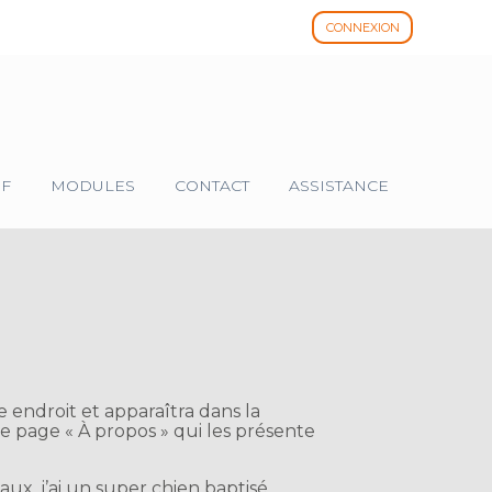
CONNEXION
IF
MODULES
CONTACT
ASSISTANCE
 endroit et apparaîtra dans la
e page « À propos » qui les présente
aux, j’ai un super chien baptisé